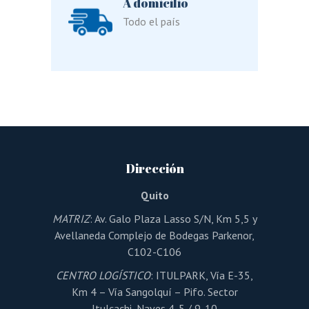
A domicilio
Todo el país
Dirección
Quito
MATRIZ
: Av. Galo Plaza Lasso S/N, Km 5,5 y
Avellaneda Complejo de Bodegas Parkenor,
C102-C106
CENTRO LOGÍSTICO
: ITULPARK, Vía E-35,
Km 4 – Vía Sangolquí – Pifo. Sector
Itulcachi, Naves 4-5 / 9-10