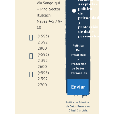
Vía Sangolquí
acepto las
políticas
– Pifo. Sector
de
Itulcachi,
privacidad
Naves 4-5 / 9-
y
protección
10
de datos
personales
(+593)
2 392
Política
2800
De
(+593)
Privacidad
y
2 392
Protección
2600
de Datos
(+593)
Personales
2 392
2700
Enviar
Política de Privacidad
de Datos Personales
Dibeal Cía. Ltda.