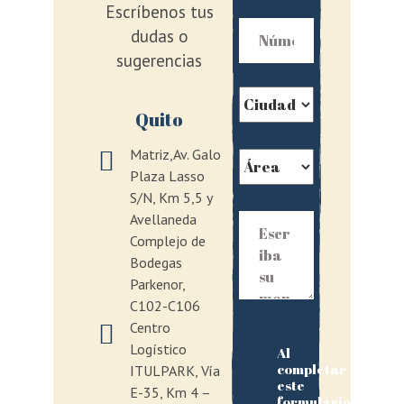
Escríbenos tus
dudas o
sugerencias
Quito
Matriz,Av. Galo
Plaza Lasso
S/N, Km 5,5 y
Avellaneda
Complejo de
Bodegas
Parkenor,
C102-C106
Centro
Logístico
Al
completar
ITULPARK, Vía
este
E-35, Km 4 –
formulario