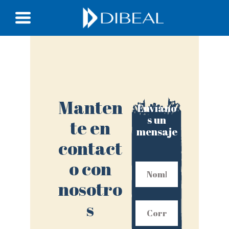
Manten
Envíano
s un
te en
mensaje
contact
o con
nosotro
s