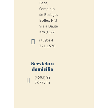
Beta,
Complejo
de Bodegas
Boflex Nº3,
Vía a Daule
Km 9 1/2
(+593) 4
371 1570
Servicio a
domicilio
(+593) 99
7677280