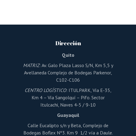
producto
tiene
múltiples
variantes.
Las
opciones
se
pueden
Dirección
elegir
en
la
Quito
página
de
MATRIZ
: Av. Galo Plaza Lasso S/N, Km 5,5 y
producto
Avellaneda Complejo de Bodegas Parkenor,
C102-C106
CENTRO LOGÍSTICO
: ITULPARK, Vía E-35,
Km 4 – Vía Sangolquí – Pifo. Sector
Itulcachi, Naves 4-5 / 9-10
Guayaquil
Calle Eucalipto s/n y Beta, Complejo de
Bodegas Boflex Nº3. Km 9 1/2 vía a Daule.