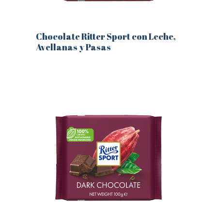
Chocolate Ritter Sport con Leche,
Avellanas y Pasas
Este
producto
tiene
múltiples
variantes.
Las
opciones
se
pueden
elegir
en
la
página
de
producto