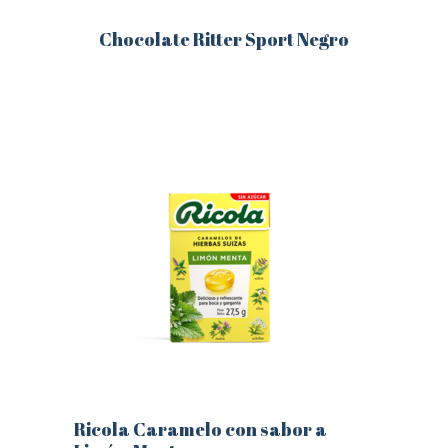
Chocolate Ritter Sport Negro
Este
producto
tiene
múltiples
variantes.
Las
opciones
se
pueden
elegir
en
la
página
de
producto
Ricola Caramelo con sabor a