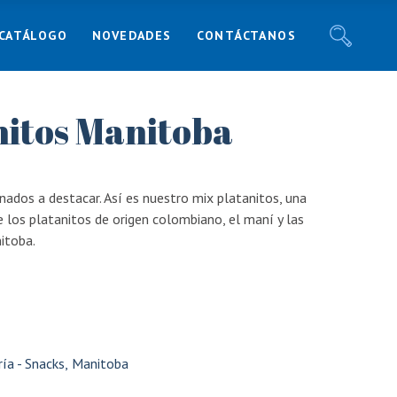
CATÁLOGO
NOVEDADES
CONTÁCTANOS
Noticias
Recetas
Blog
nitos Manitoba
Noticias
Responsabilidad Social
Recetas
Blog
nados a destacar. Así es nuestro mix platanitos, una
Responsabilidad Social
 los platanitos de origen colombiano, el maní y las
itoba.
ía - Snacks
,
Manitoba