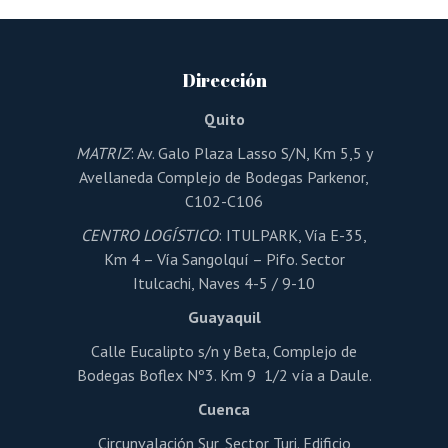
variantes.
Las
opciones
se
pueden
Dirección
elegir
en
la
Quito
página
de
MATRIZ
: Av. Galo Plaza Lasso S/N, Km 5,5 y
producto
Avellaneda Complejo de Bodegas Parkenor,
C102-C106
CENTRO LOGÍSTICO
: ITULPARK, Vía E-35,
Km 4 – Vía Sangolquí – Pifo. Sector
Itulcachi, Naves 4-5 / 9-10
Guayaquil
Calle Eucalipto s/n y Beta, Complejo de
Bodegas Boflex Nº3. Km 9 1/2 vía a Daule.
Cuenca
Circunvalación Sur, Sector Turi. Edificio