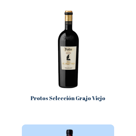
Protos Selección Grajo Viejo
Este
producto
tiene
múltiples
variantes.
Las