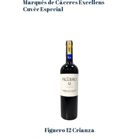
Marqués de Cáceres Excellens
Cuvée Especial
Este
producto
tiene
múltiples
variantes.
Las
opciones
se
pueden
elegir
en
la
página
de
producto
Figuero 12 Crianza