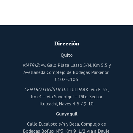
Este
producto
tiene
múltiples
variantes.
Las
opciones
se
pueden
Dirección
elegir
en
la
Quito
página
de
MATRIZ
: Av. Galo Plaza Lasso S/N, Km 5,5 y
producto
Avellaneda Complejo de Bodegas Parkenor,
C102-C106
CENTRO LOGÍSTICO
: ITULPARK, Vía E-35,
Km 4 – Vía Sangolquí – Pifo. Sector
Itulcachi, Naves 4-5 / 9-10
Guayaquil
Calle Eucalipto s/n y Beta, Complejo de
Bodegas Boflex Nº3. Km 9 1/2 vía a Daule.