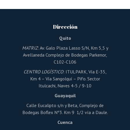
variantes.
Las
opciones
se
pueden
Dirección
elegir
en
la
Quito
página
de
MATRIZ
: Av. Galo Plaza Lasso S/N, Km 5,5 y
producto
Avellaneda Complejo de Bodegas Parkenor,
C102-C106
CENTRO LOGÍSTICO
: ITULPARK, Vía E-35,
Km 4 – Vía Sangolquí – Pifo. Sector
Itulcachi, Naves 4-5 / 9-10
Guayaquil
Calle Eucalipto s/n y Beta, Complejo de
Bodegas Boflex Nº3. Km 9 1/2 vía a Daule.
Cuenca