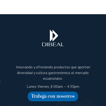
variantes.
variantes.
Las
Las
opciones
opciones
se
se
pueden
pueden
elegir
elegir
en
en
la
la
página
página
de
de
producto
producto
a
Innovando y ofreciendo productos que aporten
diversidad y cultura gastronómica al mercado
ecuatoriano.
x
Lunes-Viernes, 8:00am – 4:30pm