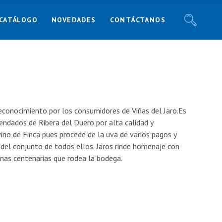
CATÁLOGO
NOVEDADES
CONTÁCTANOS
Noticias
Recetas
Blog
Noticias
Responsabilidad Social
Recetas
Blog
reconocimiento por los consumidores de Viñas del Jaro.Es
Responsabilidad Social
ndados de Ribera del Duero por alta calidad y
 vino de Finca pues procede de la uva de varios pagos y
 del conjunto de todos ellos. Jaros rinde homenaje con
nas centenarias que rodea la bodega.