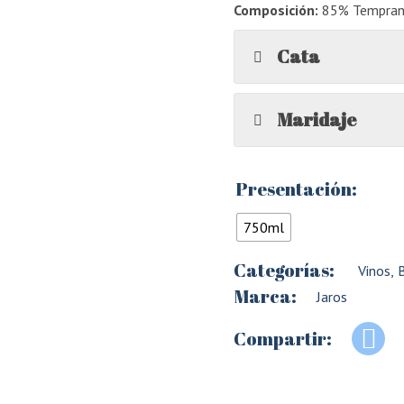
Composición:
85% Temprani
Cata
Maridaje
Presentación:
750ml
Categorías:
Vinos
,
B
Marca:
Jaros
Compartir: