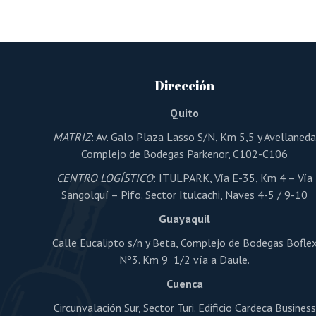
variantes.
Las
opciones
se
pueden
elegir
en
Dirección
la
página
de
Quito
producto
MATRIZ
: Av. Galo Plaza Lasso S/N, Km 5,5 y Avellaned
Complejo de Bodegas Parkenor, C102-C106
CENTRO LOGÍSTICO
: ITULPARK, Vía E-35, Km 4 – Vía
Sangolquí – Pifo. Sector Itulcachi, Naves 4-5 / 9-10
Guayaquil
Calle Eucalipto s/n y Beta, Complejo de Bodegas Bofle
Nº3. Km 9 1/2 vía a Daule.
Cuenca
Circunvalación Sur, Sector Turi. Edificio Cardeca Business