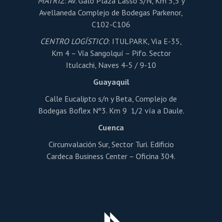
MATRIZ
: Av. Galo Plaza Lasso S/N, Km 5,5 y
producto
Avellaneda Complejo de Bodegas Parkenor,
C102-C106
CENTRO LOGÍSTICO
: ITULPARK, Vía E-35,
Km 4 – Vía Sangolquí – Pifo. Sector
Itulcachi, Naves 4-5 / 9-10
Guayaquil
Calle Eucalipto s/n y Beta, Complejo de
Bodegas Boflex Nº3. Km 9 1/2 vía a Daule.
Cuenca
Circunvalación Sur, Sector Turi. Edificio
Cardeca Business Center – Oficina 304.