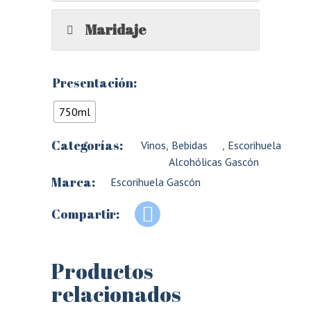
Maridaje
Presentación:
750ml
Categorías:
Vinos
,
Bebidas
,
Escorihuela
Alcohólicas
Gascón
Marca:
Escorihuela Gascón
Compartir:
Productos
relacionados