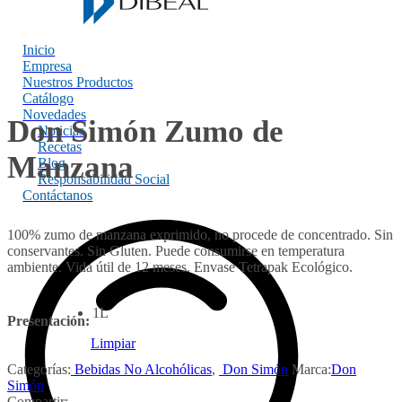
Inicio
Empresa
Nuestros Productos
Catálogo
Novedades
Don Simón Zumo de
Noticias
Recetas
Manzana
Blog
Responsabilidad Social
Contáctanos
100% zumo de manzana exprimido, no procede de concentrado. Sin
conservantes. Sin Gluten. Puede consumirse en temperatura
ambiente. Vida útil de 12 meses.
Envase Tetrapak Ecológico.
1L
Presentación:
Limpiar
Categorías:
Bebidas No Alcohólicas
,
Don Simón
Marca:
Don
Simón
Compartir: