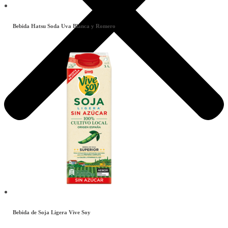
Bebida Hatsu Soda Uva Blanca y Romero
Este
producto
tiene
múltiples
variantes.
Las
opciones
se
pueden
elegir
en
la
página
de
producto
Bebida de Soja Ligera Vive Soy