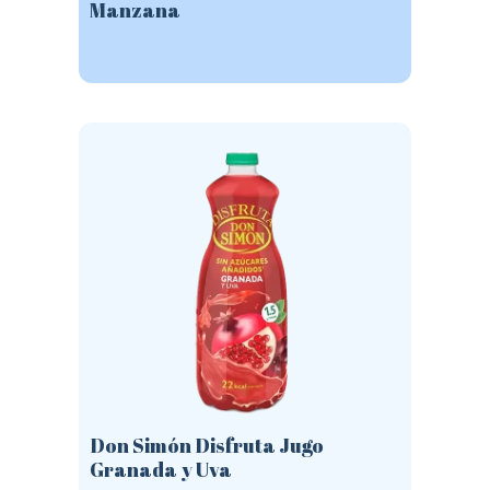
Manzana
Este
producto
tiene
múltiples
variantes.
Las
opciones
se
pueden
elegir
en
la
página
de
producto
Don Simón Disfruta Jugo
Granada y Uva