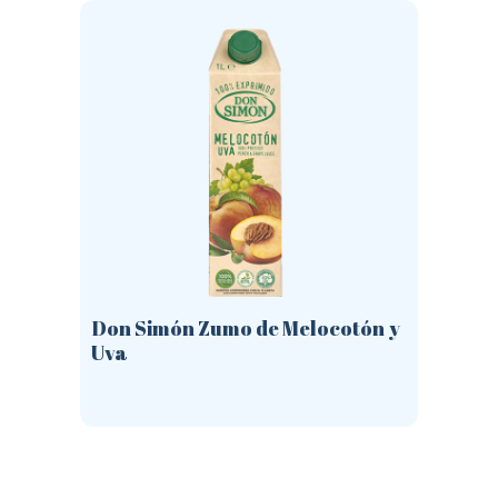
opciones
se
pueden
elegir
en
la
página
de
producto
Don Simón Zumo de Melocotón y
Uva
Este
producto
tiene
múltiples
variantes.
Las
opciones