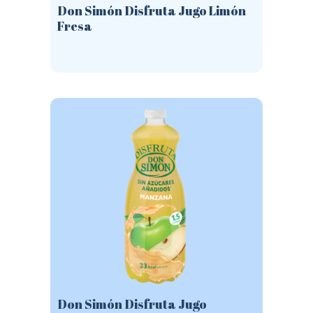
Don Simón Disfruta Jugo Limón
Fresa
Este
producto
tiene
múltiples
variantes.
Las
opciones
se
pueden
elegir
en
la
página
de
producto
Don Simón Disfruta Jugo