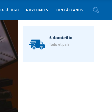
CATÁLOGO
NOVEDADES
CONTÁCTANOS
Noticias
Recetas
Blog
Noticias
A domicilio
Responsabilidad Social
Recetas
Todo el país
Blog
Responsabilidad Social