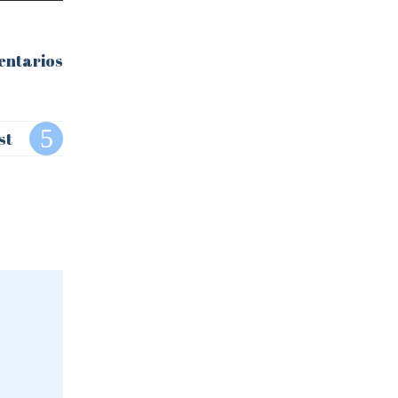
entarios
st