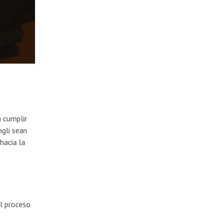
a cumplir
ngli sean
hacia la
l proceso