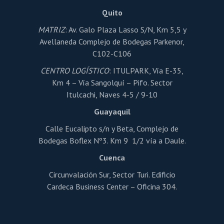
en
la
Quito
página
de
MATRIZ
: Av. Galo Plaza Lasso S/N, Km 5,5 y
producto
Avellaneda Complejo de Bodegas Parkenor,
C102-C106
CENTRO LOGÍSTICO
: ITULPARK, Vía E-35,
Km 4 – Vía Sangolquí – Pifo. Sector
Itulcachi, Naves 4-5 / 9-10
Guayaquil
Calle Eucalipto s/n y Beta, Complejo de
Bodegas Boflex Nº3. Km 9 1/2 vía a Daule.
Cuenca
Circunvalación Sur, Sector Turi. Edificio
Cardeca Business Center – Oficina 304.