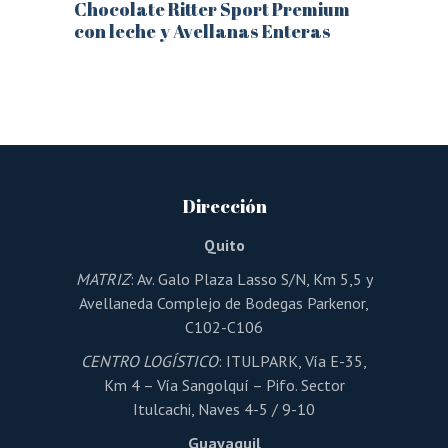
Chocolate Ritter Sport Premium
con leche y Avellanas Enteras
Este
producto
tiene
múltiples
variantes.
Las
opciones
se
pueden
Dirección
elegir
en
la
Quito
página
de
MATRIZ
: Av. Galo Plaza Lasso S/N, Km 5,5 y
producto
Avellaneda Complejo de Bodegas Parkenor,
C102-C106
CENTRO LOGÍSTICO
: ITULPARK, Vía E-35,
Km 4 – Vía Sangolquí – Pifo. Sector
Itulcachi, Naves 4-5 / 9-10
Guayaquil