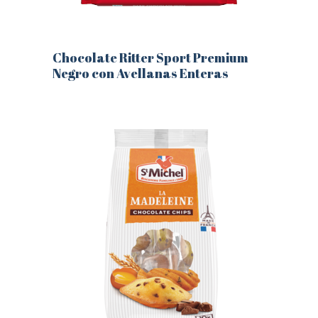
Chocolate Ritter Sport Premium
Negro con Avellanas Enteras
Este
producto
tiene
múltiples
variantes.
Las
opciones
se
pueden
elegir
en
la
página
de
producto