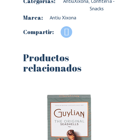
Categorías:
AntiuXixona
,
Confitería -
Snacks
Marca:
Antiu Xixona
Compartir:
Productos
relacionados