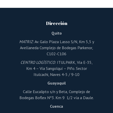
variantes.
Las
opciones
se
pueden
Dirección
elegir
en
la
Quito
página
de
MATRIZ
: Av. Galo Plaza Lasso S/N, Km 5,5 y
producto
Avellaneda Complejo de Bodegas Parkenor,
C102-C106
CENTRO LOGÍSTICO
: ITULPARK, Vía E-35,
Km 4 – Vía Sangolquí – Pifo. Sector
Itulcachi, Naves 4-5 / 9-10
Guayaquil
Calle Eucalipto s/n y Beta, Complejo de
Bodegas Boflex Nº3. Km 9 1/2 vía a Daule.
Cuenca