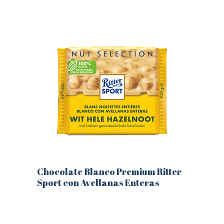
producto
tiene
múltiples
variantes.
Las
opciones
se
pueden
elegir
en
la
página
de
producto
Chocolate Blanco Premium Ritter
Sport con Avellanas Enteras
Este
producto
tiene
múltiples