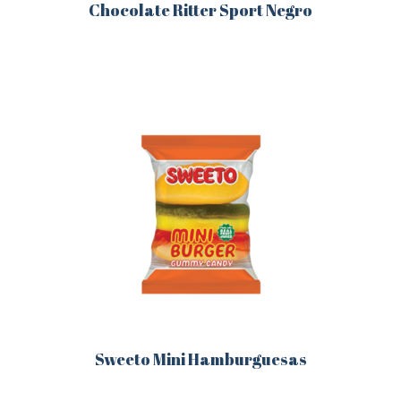
Chocolate Ritter Sport Negro
Este
producto
tiene
múltiples
variantes.
Las
opciones
se
pueden
elegir
en
la
página
de
producto
Sweeto Mini Hamburguesas
Este