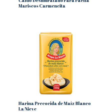
Caldo Deshidratado Para Paella
Mariscos Carmencita
Este
producto
tiene
múltiples
variantes.
Las
opciones
se
pueden
elegir
en
la
página
de
producto
Harina Precocida de Maíz Blanco
La Nieve