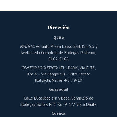
múltiples
variantes.
Las
opciones
se
pueden
Dirección
elegir
en
la
Quito
página
de
MATRIZ
: Av. Galo Plaza Lasso S/N, Km 5,5 y
producto
Avellaneda Complejo de Bodegas Parkenor,
C102-C106
CENTRO LOGÍSTICO
: ITULPARK, Vía E-35,
Km 4 – Vía Sangolquí – Pifo. Sector
Itulcachi, Naves 4-5 / 9-10
Guayaquil
Calle Eucalipto s/n y Beta, Complejo de
Bodegas Boflex Nº3. Km 9 1/2 vía a Daule.
Cuenca