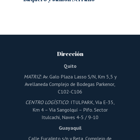
Este
producto
tiene
múltiples
variantes.
Las
opciones
se
pueden
Dirección
elegir
en
la
Quito
página
de
MATRIZ
: Av. Galo Plaza Lasso S/N, Km 5,5 y
producto
Avellaneda Complejo de Bodegas Parkenor,
C102-C106
CENTRO LOGÍSTICO
: ITULPARK, Vía E-35,
Km 4 – Vía Sangolquí – Pifo. Sector
Itulcachi, Naves 4-5 / 9-10
Guayaquil
Calle Eucalipto s/n y Beta, Complejo de