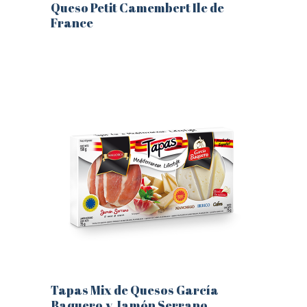
Queso Petit Camembert Ile de
France
Este
producto
tiene
múltiples
variantes.
Las
opciones
se
pueden
elegir
en
la
página
de
producto
Tapas Mix de Quesos García
Baquero y Jamón Serrano