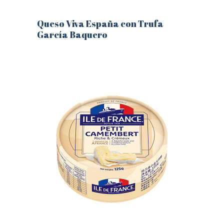
Queso Viva España con Trufa
García Baquero
Este
producto
tiene
múltiples
variantes.
Las
opciones
se
pueden
elegir
en
la
página
de
producto