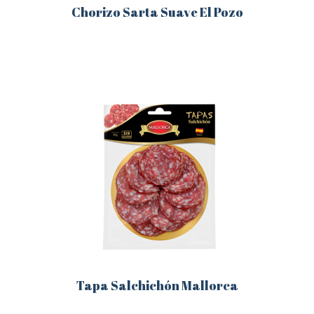
Chorizo Sarta Suave El Pozo
Este
producto
tiene
múltiples
variantes.
Las
opciones
se
pueden
elegir
en
la
página
de
producto
Tapa Salchichón Mallorca
Este