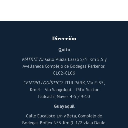
producto
tiene
múltiples
variantes.
Las
opciones
se
pueden
Dirección
elegir
en
la
Quito
página
de
MATRIZ
: Av. Galo Plaza Lasso S/N, Km 5,5 y
producto
Avellaneda Complejo de Bodegas Parkenor,
C102-C106
CENTRO LOGÍSTICO
: ITULPARK, Vía E-35,
Km 4 – Vía Sangolquí – Pifo. Sector
Itulcachi, Naves 4-5 / 9-10
Guayaquil
Calle Eucalipto s/n y Beta, Complejo de
Bodegas Boflex Nº3. Km 9 1/2 vía a Daule.