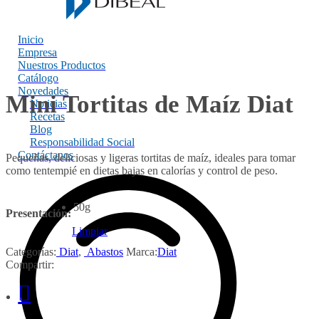
Inicio
Empresa
Nuestros Productos
Catálogo
Novedades
Mini Tortitas de Maíz Diat
Noticias
Recetas
Blog
Responsabilidad Social
Contáctanos
Pequeñas, deliciosas y ligeras tortitas de maíz, ideales para tomar
como tentempié en dietas bajas en calorías y control de peso.
50g
Presentación:
Limpiar
Categorías:
Diat
,
Abastos
Marca:
Diat
Compartir: