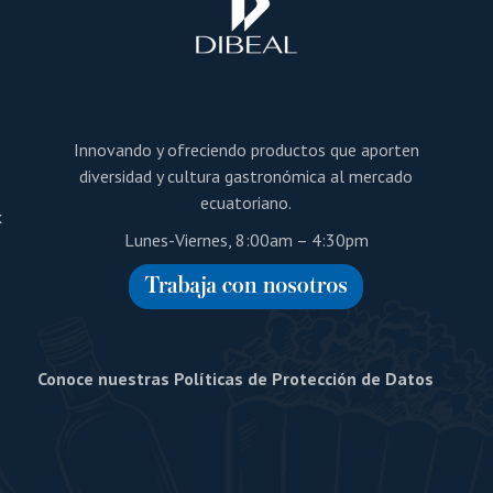
página
la
de
página
producto
de
a
producto
Innovando y ofreciendo productos que aporten
diversidad y cultura gastronómica al mercado
ecuatoriano.
x
Lunes-Viernes, 8:00am – 4:30pm
Conoce nuestras Políticas de Protección de Datos