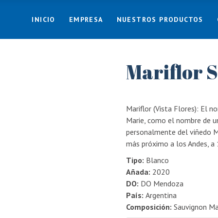
INICIO
EMPRESA
NUESTROS PRODUCTOS
Mariflor 
Mariflor (Vista Flores): El no
Marie, como el nombre de un
personalmente del viñedo Ma
más próximo a los Andes, a 
Tipo:
Blanco
Añada:
2020
DO:
DO Mendoza
País:
Argentina
Composición:
Sauvignon Ma