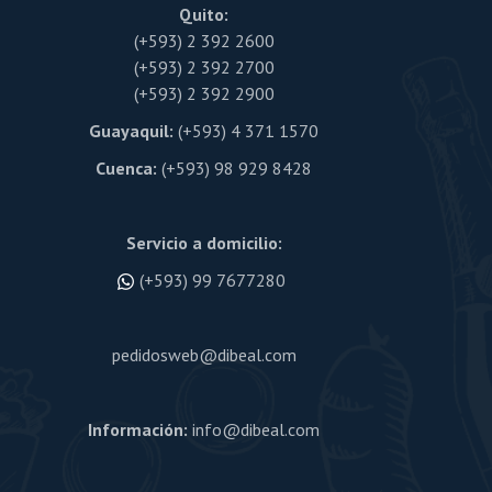
página
Quito:
de
producto
(+593) 2 392 2600
(+593) 2 392 2700
(+593) 2 392 2900
Guayaquil:
(+593) 4 371 1570
Cuenca:
(+593) 98 929 8428
Servicio a domicilio:
(+593) 99 7677280
pedidosweb@dibeal.com
Información:
info@dibeal.com