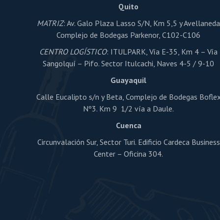
página
Quito
de
producto
MATRIZ
: Av. Galo Plaza Lasso S/N, Km 5,5 y Avellaned
Complejo de Bodegas Parkenor, C102-C106
CENTRO LOGÍSTICO
: ITULPARK, Vía E-35, Km 4 – Vía
Sangolquí – Pifo. Sector Itulcachi, Naves 4-5 / 9-10
Guayaquil
Calle Eucalipto s/n y Beta, Complejo de Bodegas Bofle
Nº3. Km 9 1/2 vía a Daule.
Cuenca
Circunvalación Sur, Sector Turi. Edificio Cardeca Business
Center – Oficina 304.