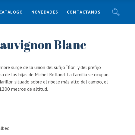
CATÁLOGO
NOVEDADES
CONTÁCTANOS
Noticias
Recetas
Blog
Sauvignon Blanc
Noticias
Responsabilidad Social
Recetas
Blog
mbre surge de la unión del sufijo “flor” y del prefijo
Responsabilidad Social
a de las hijas de Michel Rolland. La familia se ocupan
riflor, situado sobre el ribete más alto del campo, el
1200 metros de altitud.
lbec