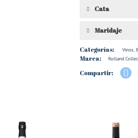
Cata
Maridaje
Categorías:
Vinos
,
B
Marca:
Rolland Colle
Compartir: