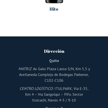
Hito
Este
producto
tiene
múltiples
variantes.
Las
opciones
se
pueden
Dirección
elegir
en
la
Quito
página
de
MATRIZ
: Av. Galo Plaza Lasso S/N, Km 5,5 y
producto
Avellaneda Complejo de Bodegas Parkenor,
C102-C106
CENTRO LOGÍSTICO
: ITULPARK, Vía E-35,
Km 4 – Vía Sangolquí – Pifo. Sector
Itulcachi, Naves 4-5 / 9-10