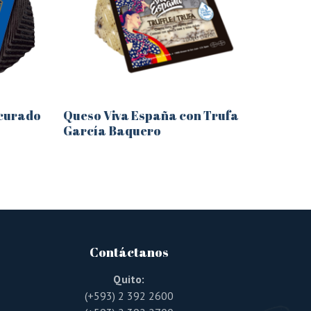
icurado
Queso Viva España con Trufa
García Baquero
Este
producto
tiene
múltiples
variantes.
Las
opciones
se
pueden
Contáctanos
elegir
en
la
Quito:
página
(+593) 2 392 2600
de
producto