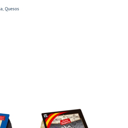
ca
,
Quesos