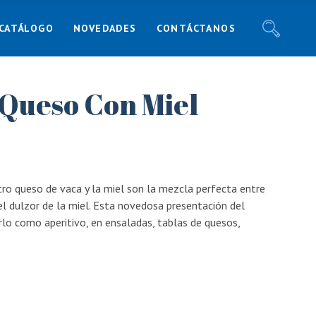
CATÁLOGO
NOVEDADES
CONTÁCTANOS
Noticias
Recetas
Blog
 Queso Con Miel
Noticias
Responsabilidad Social
Recetas
Blog
Responsabilidad Social
tro queso de vaca y la miel son la mezcla perfecta entre
el dulzor de la miel. Esta novedosa presentación del
rlo como aperitivo, en ensaladas, tablas de quesos,