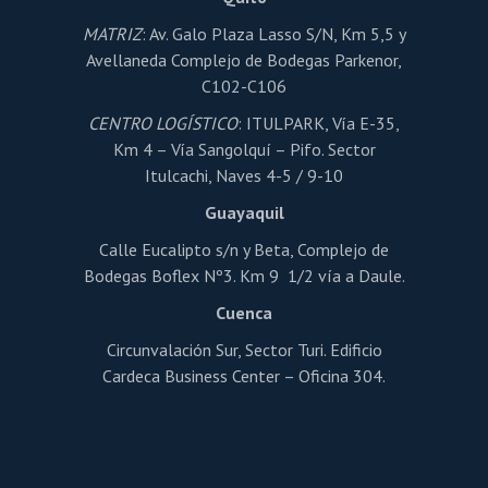
página
de
MATRIZ
: Av. Galo Plaza Lasso S/N, Km 5,5 y
producto
Avellaneda Complejo de Bodegas Parkenor,
C102-C106
CENTRO LOGÍSTICO
: ITULPARK, Vía E-35,
Km 4 – Vía Sangolquí – Pifo. Sector
Itulcachi, Naves 4-5 / 9-10
Guayaquil
Calle Eucalipto s/n y Beta, Complejo de
Bodegas Boflex Nº3. Km 9 1/2 vía a Daule.
Cuenca
Circunvalación Sur, Sector Turi. Edificio
Cardeca Business Center – Oficina 304.