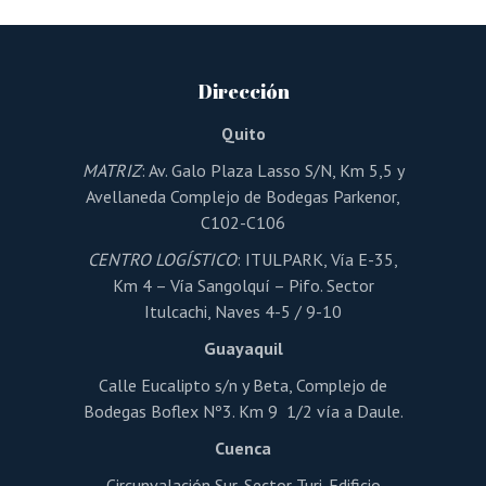
variantes.
Las
opciones
se
pueden
Dirección
elegir
en
la
Quito
página
de
MATRIZ
: Av. Galo Plaza Lasso S/N, Km 5,5 y
producto
Avellaneda Complejo de Bodegas Parkenor,
C102-C106
CENTRO LOGÍSTICO
: ITULPARK, Vía E-35,
Km 4 – Vía Sangolquí – Pifo. Sector
Itulcachi, Naves 4-5 / 9-10
Guayaquil
Calle Eucalipto s/n y Beta, Complejo de
Bodegas Boflex Nº3. Km 9 1/2 vía a Daule.
Cuenca
Circunvalación Sur, Sector Turi. Edificio