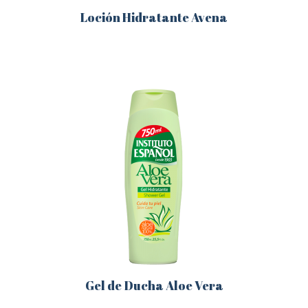
Loción Hidratante Avena
Este
producto
tiene
múltiples
variantes.
Las
opciones
se
pueden
elegir
en
la
página
de
producto
Gel de Ducha Aloe Vera
Este