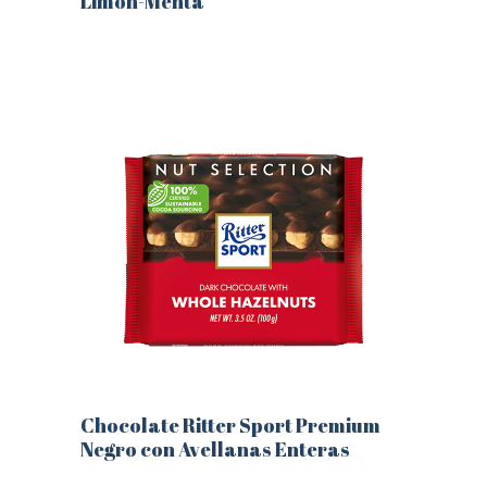
Limón-Menta
Este
producto
tiene
múltiples
variantes.
Las
opciones
se
pueden
elegir
en
la
página
de
producto
Chocolate Ritter Sport Premium
Negro con Avellanas Enteras
Este