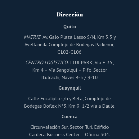
se
pueden
Dirección
elegir
en
la
Quito
página
de
MATRIZ
: Av. Galo Plaza Lasso S/N, Km 5,5 y
producto
Avellaneda Complejo de Bodegas Parkenor,
C102-C106
CENTRO LOGÍSTICO
: ITULPARK, Vía E-35,
Km 4 – Vía Sangolquí – Pifo. Sector
Itulcachi, Naves 4-5 / 9-10
Guayaquil
Calle Eucalipto s/n y Beta, Complejo de
Bodegas Boflex Nº3. Km 9 1/2 vía a Daule.
Cuenca
Circunvalación Sur, Sector Turi. Edificio
Cardeca Business Center – Oficina 304.