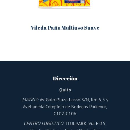
Vileda Paño Multiuso Suave
Este
producto
tiene
múltiples
variantes.
Las
opciones
se
pueden
Dirección
elegir
en
la
Quito
página
de
MATRIZ
: Av. Galo Plaza Lasso S/N, Km 5,5 y
producto
Avellaneda Complejo de Bodegas Parkenor,
C102-C106
CENTRO LOGÍSTICO
: ITULPARK, Vía E-35,