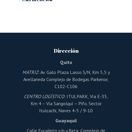
Este
producto
tiene
múltiples
variantes.
Las
opciones
se
pueden
Dirección
elegir
en
la
Quito
página
de
MATRIZ
: Av. Galo Plaza Lasso S/N, Km 5,5 y
producto
Avellaneda Complejo de Bodegas Parkenor,
C102-C106
CENTRO LOGÍSTICO
: ITULPARK, Vía E-35,
Km 4 – Vía Sangolquí – Pifo. Sector
Itulcachi, Naves 4-5 / 9-10
Guayaquil
Calle Eucalipto s/n y Beta, Complejo de