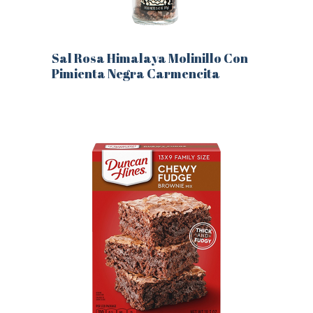
Sal Rosa Himalaya Molinillo Con
Pimienta Negra Carmencita
Este
producto
tiene
múltiples
variantes.
Las
opciones
se
pueden
elegir
en
la
página
de
producto