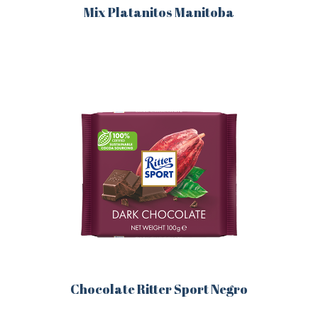
Mix Platanitos Manitoba
Este
producto
tiene
múltiples
variantes.
Las
opciones
se
pueden
elegir
en
la
página
de
producto
Chocolate Ritter Sport Negro
Este