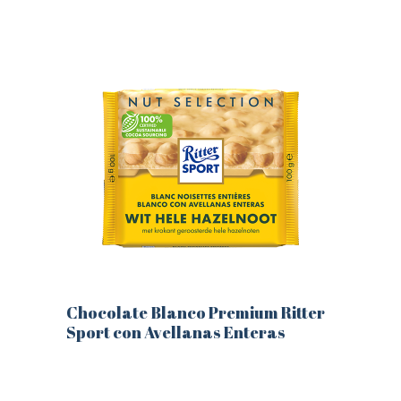
producto
tiene
múltiples
variantes.
Las
opciones
se
pueden
elegir
en
la
página
de
producto
Chocolate Blanco Premium Ritter
Sport con Avellanas Enteras
Este
producto
tiene