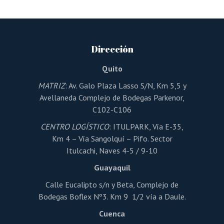
múltiples
variantes.
Las
opciones
se
pueden
Dirección
elegir
en
la
Quito
página
de
MATRIZ
: Av. Galo Plaza Lasso S/N, Km 5,5 y
producto
Avellaneda Complejo de Bodegas Parkenor,
C102-C106
CENTRO LOGÍSTICO
: ITULPARK, Vía E-35,
Km 4 – Vía Sangolquí – Pifo. Sector
Itulcachi, Naves 4-5 / 9-10
Guayaquil
Calle Eucalipto s/n y Beta, Complejo de
Bodegas Boflex Nº3. Km 9 1/2 vía a Daule.
Cuenca