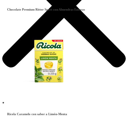
Chocolate Premium Ritter Sport con Almendras Enteras
Este
producto
tiene
múltiples
variantes.
Las
opciones
se
pueden
elegir
en
la
página
de
producto
Ricola Caramelo con sabor a Limón-Menta
Este