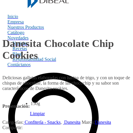
Inicio
Empresa
Nuestros Productos
Catálogo
Novedades
Danesita Chocolate Chip
Noticias
Recetas
Cookies
Blog
Responsabilidad Social
Contáctanos
Deliciosas galletas elaboradas con harina de trigo, y con un toque de
chispas de chocolate, la forma de las chocochip y su sabor son
característicos de Danesita cookies.
150g
Presentación:
Limpiar
Categorías:
Confitería - Snacks
,
Danesita
Marca:
Danesita
Compartir: