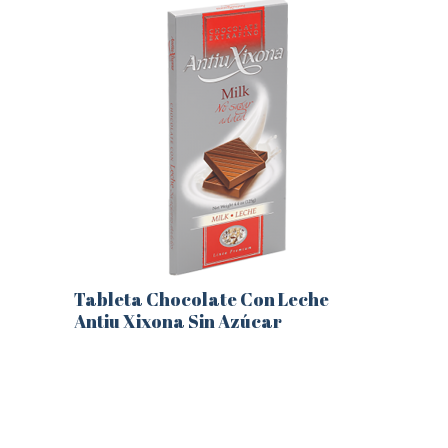
Tableta Chocolate Con Leche
Antiu Xixona Sin Azúcar
Este
producto
tiene
múltiples
variantes.
Las