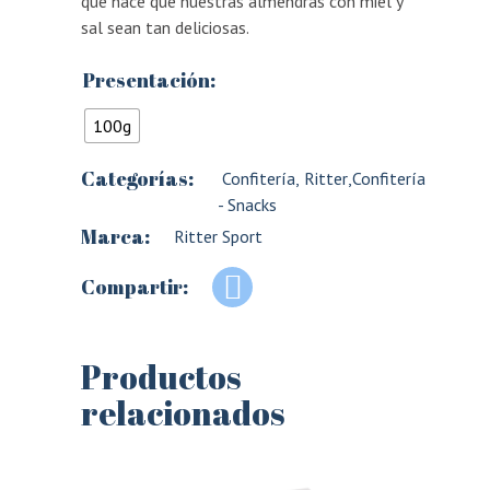
que hace que nuestras almendras con miel y
sal sean tan deliciosas.
Presentación:
100g
Categorías:
Confitería
,
Ritter
,
Confitería
- Snacks
Marca:
Ritter Sport
Compartir:
Productos
relacionados