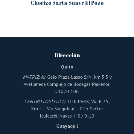
Chorizo Sarta Suave El Pozo
Este
producto
tiene
múltiples
variantes.
Las
opciones
se
pueden
Dirección
elegir
en
la
Quito
página
de
MATRIZ
: Av. Galo Plaza Lasso S/N, Km 5,5 y
producto
Avellaneda Complejo de Bodegas Parkenor,
C102-C106
CENTRO LOGÍSTICO
: ITULPARK, Vía E-35,
Km 4 – Vía Sangolquí – Pifo. Sector
Itulcachi, Naves 4-5 / 9-10
Guayaquil