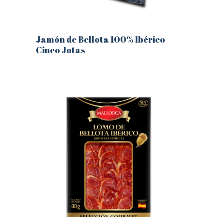
Jamón de Bellota 100% Ibérico
Cinco Jotas
Este
producto
tiene
múltiples
variantes.
Las
opciones
se
pueden
elegir
en
la
página
de
producto