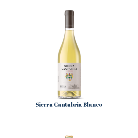
Sierra Cantabria Blanco
Este
producto
tiene
múltiples
variantes.