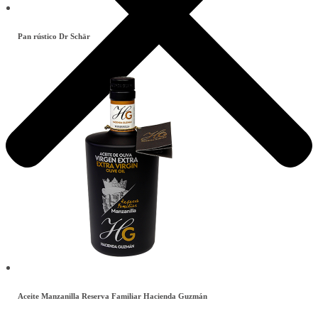
Pan rústico Dr Schär
Este
producto
tiene
múltiples
variantes.
Las
opciones
se
pueden
elegir
en
la
página
de
producto
Aceite Manzanilla Reserva Familiar Hacienda Guzmán