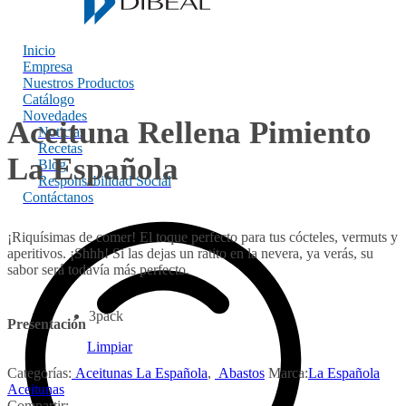
Inicio
Empresa
Nuestros Productos
Catálogo
Novedades
Aceituna Rellena Pimiento
Noticias
Recetas
La Española
Blog
Responsabilidad Social
Contáctanos
¡Riquísimas de comer! El toque perfecto para tus cócteles, vermuts y
aperitivos. ¡Shhh! Si las dejas un ratito en la nevera, ya verás, su
sabor será todavía más perfecto.
3pack
Presentación
Limpiar
Categorías:
Aceitunas La Española
,
Abastos
Marca:
La Española
Aceitunas
Compartir: