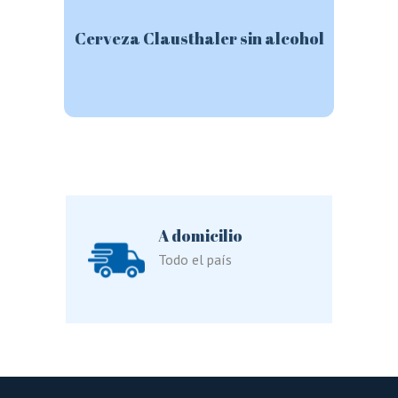
Cerveza Clausthaler sin alcohol
Este
producto
tiene
múltiples
variantes.
Las
opciones
se
pueden
elegir
en
la
A domicilio
página
de
Todo el país
producto