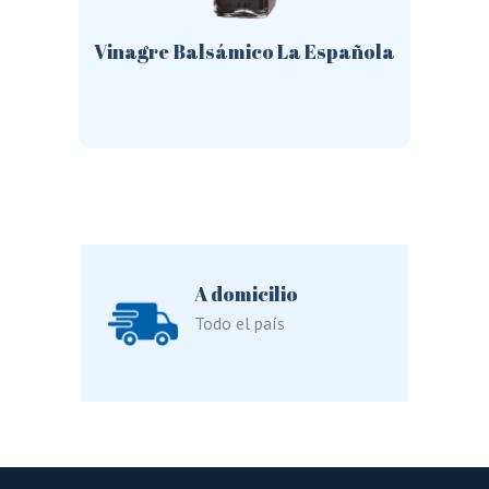
Vinagre Balsámico La Española
Este
producto
tiene
múltiples
variantes.
Las
opciones
se
pueden
elegir
en
la
A domicilio
página
de
Todo el país
producto